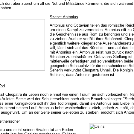
ch dort aber zuerst um all die Not und Mißstände kümmern, die sich während
 haben.
Szene: Antonius
Antonius und Octavian teilen das römische Reich
um einen Kampf zu vermeiden. Antonius eilt zu C
die Geschehnisse aus Rom zu berichten und sie 
zu ziehen. Auch er verfällt ihrer Schönheit. Cleop
eigentlich weitere kriegerische Auseinanderset
will, lässt sich auf das Bündnis – und auf das Li
mit Antonius ein. Antonius reist nun zurück nac
Situation zu entschärfen. Octavians Stellung ist
mittlerweile gefestigter und so vereinbaren beide
geeigneten Schauplatz für die entscheidende Sch
Seherin verkündet Cleopatra Unheil. Die Königin
Schluss, dass Antonius gestorben ist.
Tod
lässt Cleopatra ihr Leben noch einmal wie einen Traum an sich vorbeiziehen. N
 Auletes Seele wird der Schulterschluss nach altem Brauch vollzogen: "Sterb
Biss einer Königskobra soll ihr den Tod bringen, damit sie Antonius aus Liebe i
s nimmt seinen Lauf: Antonius kehrt wohlbehalten zurück, jedoch zu spät, d
 ausgeführt. Um an der Seite seiner Geliebten zu sterben, erdolcht sich Anton
ltherrscher
zu und sieht seinen Rivalen tot am Boden