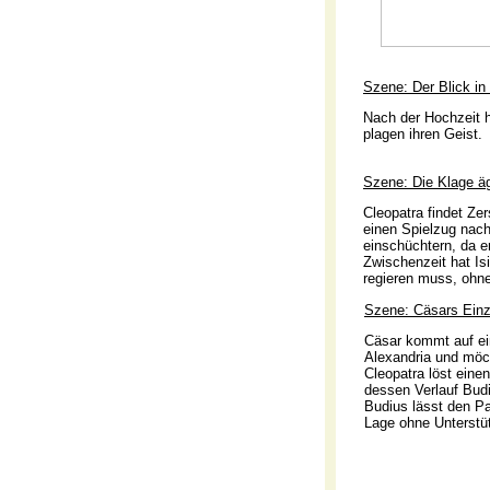
Szene: Der Blick in
Nach der Hochzeit h
plagen ihren Geist.
Szene: Die Klage ä
Cleopatra findet Ze
einen Spielzug nach.
einschüchtern, da er
Zwischenzeit hat Isi
regieren muss, ohne 
Szene: Cäsars Ein
Cäsar kommt auf e
Alexandria und möc
Cleopatra löst eine
dessen Verlauf Budi
Budius lässt den Pa
Lage ohne Unterstü