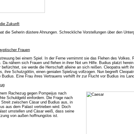
 die Zukunft
at die Seherin düstere Ahnungen. Schreckliche Vorstellungen über den Unte
gyptischer Frauen
rstreuung bei einem Spiel. In der Ferne vernimmt sie das Flehen des Volkes. R
 Da nähern sich Frauen und flehen in ihrer Not um Hilfe. Budius platzt herein
 befürchtet, sie werde die Herrschaft alleine an sich reißen. Cleopatra wirft ih
s, ihre Schutzgöttin, einen genialen Spielzug vollzogen. Nun begreift Cleopatr
Budius. Eine Frau ihres Vertrauens verhilft ihr zur Flucht vor Budius ins Lan
zug
inem Rachezug gegen Pompeijus nach
hte Schuldgeld einfordern. Die Frage nach
n Streit zwischen Cäsar und Budius aus, in
us aus dem Palast vertrieben wird. Doch
last umstellen und Cäsar weiß, dass seine
tzung von außen hoffnungslos ist.