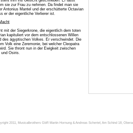
 steht ihm ins Gesicht geschrieben. Er lässt
um sie zur Frau zu nehmen. Da findet man sie
ter Antonius Mantel und der erschütterte Octavian
er der eigentliche Verlierer ist.
 Macht
nt mit der Siegerkrone, die eigentlich dem toten
ian kapituliert vor dem entschlossenen Willen
 des ägyptischen Volkes. Er verschwindet. Die
dem Volk eine Zeremonie, bei welcher Cleopatra
wird. Sie thront nun in der Ewigkeit zwischen
 und Osiris.
yright 2011, Musicalbrothers GbR Martin Hornung & Andreas Schertel, Am Schind 18, Obera