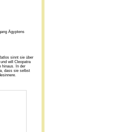
rgang Ägyptens
atlos sinnt sie über
 und will Cleopatra
n hinaus. In der
a, dass sie selbst
desinnere.