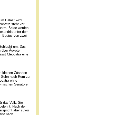
 im Palast wird
eopatra steht vor
opatra. Beide werden
lexandria unter dem
n Budius von zwei
 Schlacht um. Das
in über Ägypten
ässt Cleopatra eine
n kleinen Cäsarion
em Sohn nach Rom zu
eopatra ohne
römischen Senatoren
ür das Volk. Sie
bgelehnt. Nach dem
rspricht aber zuvor
eist nach