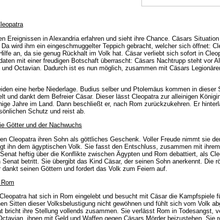
leopatra
en Ereignissen in Alexandria erfahren und sieht ihre Chance. Cäsars Situation
Da wird ihm ein eingeschmuggelter Teppich gebracht, welcher sich öffnet: Cl
Hilfe an, da sie genug Rückhalt im Volk hat. Cäsar verliebt sich sofort in Cle
aten mit einer freudigen Botschaft überrascht: Cäsars Nachtrupp steht vor A
s und Octavian. Dadurch ist es nun möglich, zusammen mit Cäsars Legionäre
eiden eine herbe Niederlage. Budius selber und Ptolemäus kommen in dieser
elt und dankt dem Befreier Cäsar. Dieser lässt Cleopatra zur alleinigen König
inige Jahre im Land. Dann beschließt er, nach Rom zurückzukehren. Er hinterl
sönlichen Schutz und reist ab.
die Götter und der Nachwuchs
hen Cleopatra ihren Sohn als göttliches Geschenk. Voller Freude nimmt sie de
igt ihn dem ägyptischen Volk. Sie fasst den Entschluss, zusammen mit ihr
m Senat heftig über die Konflikte zwischen Ägypten und Rom debattiert, als Cl
Senat betritt. Sie übergibt das Kind Cäsar, der seinen Sohn anerkennt. Die 
r dankt seinen Göttern und fordert das Volk zum Feiern auf.
n Rom
 Cleopatra hat sich in Rom eingelebt und besucht mit Cäsar die Kampfspiele f
hen Sitten dieser Volksbelustigung nicht gewöhnen und fühlt sich vom Volk a
 bricht ihre Stellung vollends zusammen. Sie verlässt Rom in Todesangst, ve
ctavian, ihnen mit Geld und Waffen gegen Cäsars Mörder beizustehen. Sie r