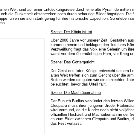
rnen Welt sind auf einer Entdeckungsreise durch eine alte Pyramide mitten i
urch die Dunkelheit abschrecken noch durch schaurige Bilder ängstigen. Die A
uppe fühlen sie sich stark genug für ihre historische Expedition. So erleben s
ras.
Szene: Der König ist tot
Über 2000 Jahre vor unserer Zeit: Gestalten au
kommen herein und beklagen den Tod ihres Köni
Verzweiflung fragt das Volk eine Seherin um ihr
warnt vor dem übermächtigen Rom, vor Krieg u
Szene: Das Göttergericht
Der Geist des toten Königs entweicht seinem Lei
alten Welt treffen sich zum Gericht über die arm
Seiten werden die guten wie die schlechten Tat
beleuchtet, bevor das Urteil fällt.
Szene: Die Machtübernahme
Der Eunuch Budius verkündet den letzten Wille
Cleopatra muss ihren jüngeren Bruder Ptolemäus
wird Vormund, da die Kinder noch nicht volljähri
offiziellen Hochzeit und Machtübernahme der 
es zum Eklat zwischen Cleopatra und Budius, d
das Fest verlässt.