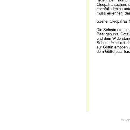
liegen. Der Triumph
Cleopatra suchen, 
ebenfalls leblos un
muss erkennen, dass 
Szene: Cleopatras
Die Seherin erschei
Paar gebührt. Octav
und dem Widerstand
Seherin feiert mit 
zur Göttin erhoben 
dem Götterpaar Isis
© Cop