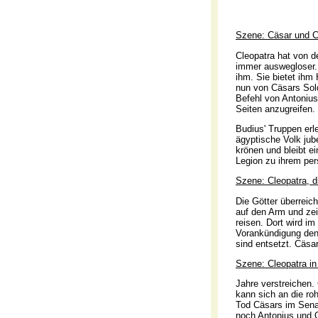
Szene: Cäsar und C
Cleopatra hat von d
immer auswegloser. 
ihm. Sie bietet ihm 
nun von Cäsars Sold
Befehl von Antoniu
Seiten anzugreifen.
Budius' Truppen erl
ägyptische Volk jub
krönen und bleibt e
Legion zu ihrem per
Szene: Cleopatra, 
Die Götter überreic
auf den Arm und ze
reisen. Dort wird i
Vorankündigung den 
sind entsetzt. Cäsa
Szene: Cleopatra i
Jahre verstreichen.
kann sich an die ro
Tod Cäsars im Senat
noch Antonius und O