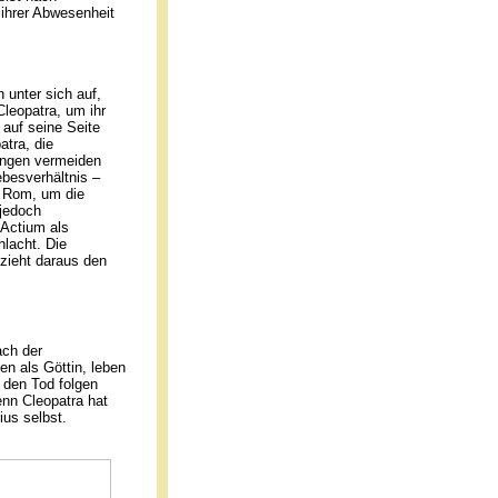
 ihrer Abwesenheit
 unter sich auf,
leopatra, um ihr
auf seine Seite
atra, die
zungen vermeiden
ebesverhältnis –
h Rom, um die
 jedoch
 Actium als
lacht. Die
 zieht daraus den
ach der
en als Göttin, leben
n den Tod folgen
enn Cleopatra hat
ius selbst.