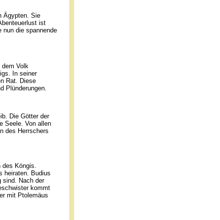
n Ägypten. Sie
benteuerlust ist
ie nun die spannende
s dem Volk
gs. In seiner
en Rat. Diese
nd Plünderungen.
b. Die Götter der
e Seele. Von allen
en des Herrschers
n des Köngis.
 heiraten. Budius
g sind. Nach der
Geschwister kommt
er mit Ptolemäus